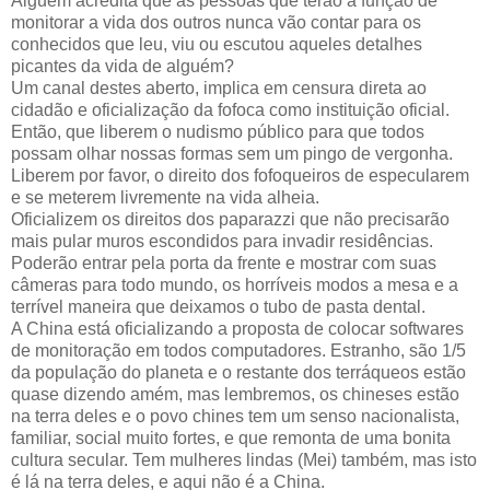
Alguém acredita que as pessoas que terão a função de
monitorar a vida dos outros nunca vão contar para os
conhecidos que leu, viu ou escutou aqueles detalhes
picantes da vida de alguém?
Um canal destes aberto, implica em censura direta ao
cidadão e oficialização da fofoca como instituição oficial.
Então, que liberem o nudismo público para que todos
possam olhar nossas formas sem um pingo de vergonha.
Liberem por favor, o direito dos fofoqueiros de especularem
e se meterem livremente na vida alheia.
Oficializem os direitos dos paparazzi que não precisarão
mais pular muros escondidos para invadir residências.
Poderão entrar pela porta da frente e mostrar com suas
câmeras para todo mundo, os horríveis modos a mesa e a
terrível maneira que deixamos o tubo de pasta dental.
A China está oficializando a proposta de colocar softwares
de monitoração em todos computadores. Estranho, são 1/5
da população do planeta e o restante dos terráqueos estão
quase dizendo amém, mas lembremos, os chineses estão
na terra deles e o povo chines tem um senso nacionalista,
familiar, social muito fortes, e que remonta de uma bonita
cultura secular. Tem mulheres lindas (Mei) também, mas isto
é lá na terra deles, e aqui não é a China.