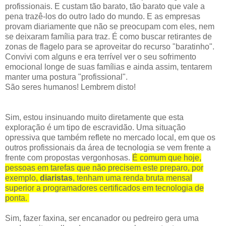
profissionais. E custam tão barato, tão barato que vale a
pena trazê-los do outro lado do mundo. E as empresas
provam diariamente que não se preocupam com eles, nem
se deixaram família para traz. É como buscar retirantes de
zonas de flagelo para se aproveitar do recurso "baratinho".
Convivi com alguns e era terrível ver o seu sofrimento
emocional longe de suas famílias e ainda assim, tentarem
manter uma postura "profissional".
São seres humanos! Lembrem disto!
Sim, estou insinuando muito diretamente que esta
exploração é um tipo de escravidão. Uma situação
opressiva que também reflete no mercado local, em que os
outros profissionais da área de tecnologia se vem frente a
frente com propostas vergonhosas.
É comum que hoje,
pessoas em tarefas que não precisem este preparo, por
exemplo,
diaristas
, tenham uma renda bruta mensal
superior a programadores certificados em tecnologia de
ponta.
Sim, fazer faxina, ser encanador ou pedreiro gera uma