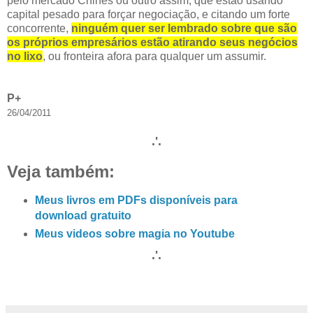
pelo mercado Chinês ou outro assim, que estão usando
capital pesado para forçar negociação, e citando um forte
concorrente,
ninguém quer ser lembrado sobre que são
os próprios empresários estão atirando seus negócios
no lixo
, ou fronteira afora para qualquer um assumir.
P+
26/04/2011
.'.
Veja também:
Meus livros em PDFs disponíveis para
download gratuito
Meus videos sobre magia no Youtube
.'.