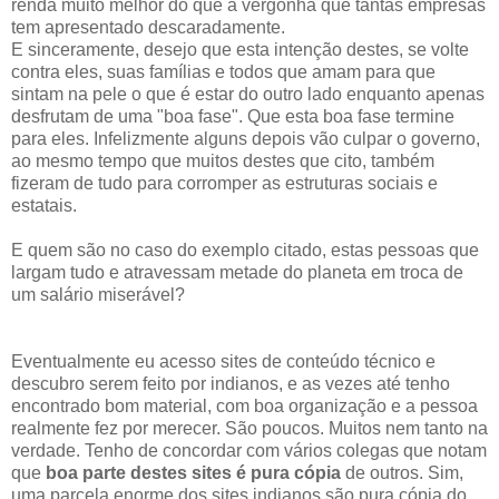
renda muito melhor do que a vergonha que tantas empresas
tem apresentado descaradamente.
E sinceramente, desejo que esta intenção destes, se volte
contra eles, suas famílias e todos que amam para que
sintam na pele o que é estar do outro lado enquanto apenas
desfrutam de uma "boa fase". Que esta boa fase termine
para eles. Infelizmente alguns depois vão culpar o governo,
ao mesmo tempo que muitos destes que cito, também
fizeram de tudo para corromper as estruturas sociais e
estatais.
E quem são no caso do exemplo citado, estas pessoas que
largam tudo e atravessam metade do planeta em troca de
um salário miserável?
Eventualmente eu acesso sites de conteúdo técnico e
descubro serem feito por indianos, e as vezes até tenho
encontrado bom material, com boa organização e a pessoa
realmente fez por merecer. São poucos. Muitos nem tanto na
verdade. Tenho de concordar com vários colegas que notam
que
boa parte destes sites é pura cópia
de outros. Sim,
uma parcela enorme dos sites indianos são pura cópia do