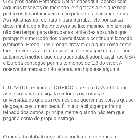
O ex-presidente Fernando Collor, conseguiu acabar com
algumas reservas de mercado, e é graças a ele que hoje
podemos ter automóveis e computadores mais modernos.
As indústrias patrocinaram para derrubar ele por causa
disto, minha opinião. Antes era só lixo mesmo. Infelizmente
não deu tempo para derrubar as tarifações absurdas que
protegem o mercado dos oportunistas e continuam fazendo
o famoso "Preço Brasil" onde provam qualquer coisa como
lhes convém. Assim, o nosso "rico" consegue comprar um
automóvel melhor, que qualquer trabalhador braçal nos USA
e Europa consegue por muito menos de 1/3 do valor. A
reserva de mercado não acabou em hipótese alguma.
E DUVIDO, realmente, DUVIDO, que com Us$ 7.000 por
ano, o indiano consiga fazer todos os cursos e
universidades que os mesmos que querem as coisas quase
de graça, costumam pedir. É muito fácil jogar pedra no
telhado dos outros, principalmente quando não tem que
pagar a conta do próprio estrago.
O mercado globaliza-se até o ponto de perdermos a