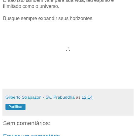
Então isto também vale para sua vida, teu espírito é
ilimitado como o universo.
Busque sempre expandir seus horizontes.
.'.
Gilberto Strapazon - Sw. Prabuddha
às
12:14
Partilhar
Sem comentários: